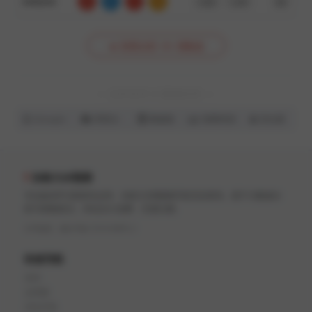
3466249
3
6
1
10
大双
小单
错
查看全部 151 期数据
— 合作伙伴 & 数据支持 —
Google
阿里云
数据堂
智算科技
安全盾
加拿大28预测
专业提供PC蛋蛋幸运28、加拿大28预测开奖历史查询。基于大数据分
析与智能算法，本站永久免费，无需注册。
ICP备案：豫ICP备17010199号-2
快速导航
首页
走势图
历史开奖