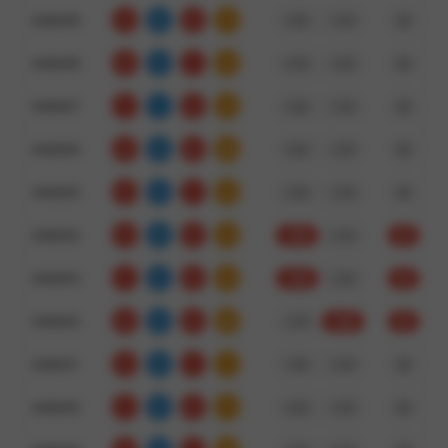
3466259
4
8
5
17
大双
小单
错
3466258
9
4
1
14
大单
小双
错
3466257
7
1
4
12
大双
小单
错
3466256
8
9
8
25
大双
小单
错
3466255
5
9
1
15
大双
小单
错
3466254
2
9
3
14
大双
小单
对
3466253
7
2
6
15
大单
小双
对
3466252
8
9
9
26
小单
大双
对
3466251
5
5
1
11
小双
大单
错
3466250
7
8
2
17
大双
小单
错