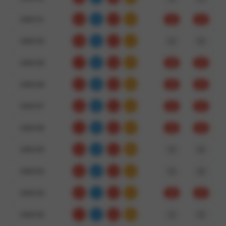
3466191
6
5
5
16
龙
对
3466190
8
2
2
12
虎
错
3466189
1
9
8
18
虎
对
3466188
5
6
9
20
虎
对
3466187
8
6
2
16
龙
对
3466186
7
0
0
07
龙
对
3466185
3
3
2
08
虎
错
3466184
8
5
2
15
虎
错
3466183
8
1
4
13
龙
对
3466182
1
1
6
08
龙
错