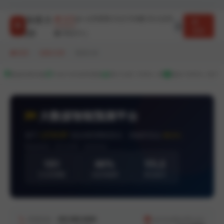
加拿大
首页
走势图
历史开奖
算法说明
28
登录
帮助中心
首页
/
加拿大28
/
预测分析
数据加密传输
7x24小时实时更新
累计分析 10000+ 期
服务 50000+ 用户
大数据智能预测平台
基于
LSTM-BP
混合神经网络算法 · 准确率高达
98.6%
数据来源：官方开奖 · 实时同步
151
46%
V3.2
已分析期数
当前准确率
算法版本
客服热线：
400-888-6666
service@pc28.com