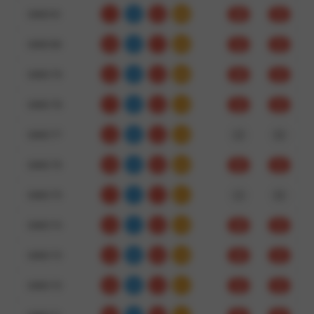
3466181
1
3
5
09
虎
对
3466180
9
4
7
20
龙
对
3466179
2
4
3
09
虎
对
3466178
7
3
2
12
龙
对
3466177
2
6
2
10
虎
错
3466176
9
4
9
22
和
对
3466175
7
7
7
21
龙
错
3466174
4
1
5
10
虎
对
3466173
3
6
9
18
虎
对
3466172
8
9
4
21
龙
对