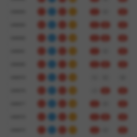
3466084
7
4
0
11
小
双
对
3466083
9
3
5
17
大
单
对
3466082
5
9
0
14
大
双
对
3466081
0
5
8
13
小
双
对
3466080
4
3
7
14
大
双
对
3466079
7
2
4
13
大
双
错
3466078
9
9
0
18
小
双
对
3466077
3
9
6
18
大
单
对
3466076
2
7
2
11
小
单
对
3466075
7
4
6
17
大
双
对