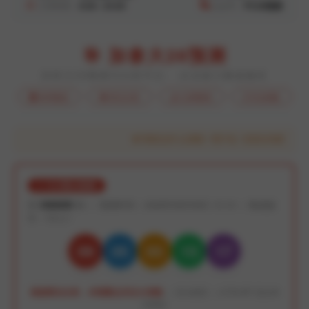
工作时间：
8:00 - 24:00
公众号：
PC28预测
🎯 加拿大28预测
加拿大28预测与分析平台 · 企业级大数据服务
实时数据
算法分析
走势图表
专业策略
商务合作 认准唯一用户名 / 没有任何群聊 / 站长担保 
⭐ 今日重点预测
第
3466095
期 ｜ 预测时间：2026年08月06日 10:19 ｜ 数据版
本：V3.2.1
09
05
03
13
17
根据算法分析，本期重点关注大单数
｜ 算法模型：LSTM-BP 混合神
经网络