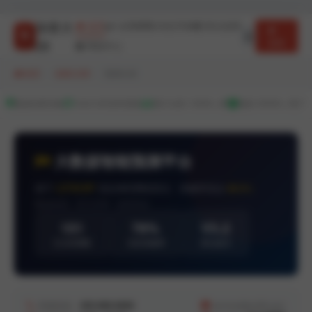
加拿大
首页
走势图
历史开奖
算法说明
28
登录
帮助中心
首页
/
加拿大28
/
预测分析
数据加密传输
7x24小时实时更新
累计分析 10000+ 期
服务 50000+ 用户
大数据智能预测平台
基于
LSTM-BP
混合神经网络算法 · 准确率高达
98.6%
数据来源：官方开奖 · 实时同步
151
78%
V3.2
已分析期数
当前准确率
算法版本
客服热线：
400-888-6666
service@pc28.com