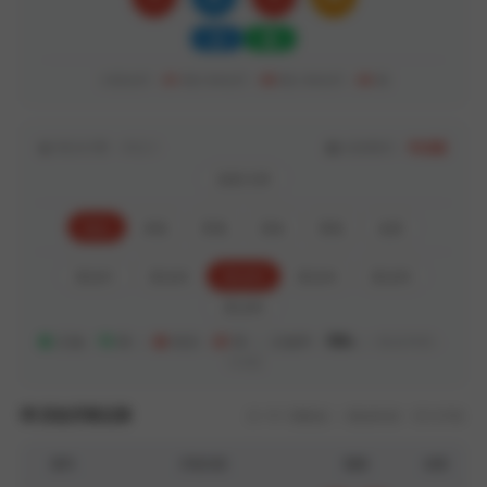
小
双
大双未开：
01
期
大单未开：
09
期
小单未开：
04
期
算法引擎：V3.2.1
当前模式：
专业版
加拿大28
组合
杀组
双项
四余
双组
龙虎
算法01
算法02
算法03
算法04
算法05
算法06
正确：
78
期 ｜
错误：
22
期 ｜ 正确率：
78%
｜
数据周期：
100期
历史开奖记录
共 151 期数据 ｜ 数据来源：官方开奖
期号
开奖内容
预测
结果