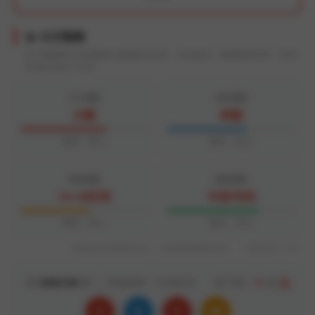
📊 今日预测
以下预测基于历史数据与智能算法分析，仅供参考。预测更新时间：2026
年08月06日 14:09
大小预测
单双预测
大数
单数
概率：68%
概率：62%
和值预测
极值预测
13-15区间
中段号码
概率：55%
概率：72%
根据最近50期数据分析，大数据预测概率较高。 ｜ 置信区间：95%
第
3466159
期 ｜ 开奖时间：14:09:24
距下期：
10
秒
+
+
=
1
6
1
08