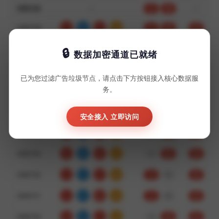
3466160
—
—
大
单
3466159
1
6
1
08
小
双
对
3466158
7
0
7
14
大
单
对
数据加密通道已就绪
3466157
1
6
1
08
大
单
错
已为您过滤广告垃圾节点，请点击下方按钮接入核心数据服
务。
3466156
4
8
4
16
大
双
对
3466155
5
1
1
07
大
单
对
安全接入 立即访问
3466154
9
8
9
26
小
双
对
3466153
8
8
6
22
小
双
对
3466152
1
1
7
09
小
双
对
3466151
1
7
8
16
大
单
对
3466150
5
3
7
15
小
单
对