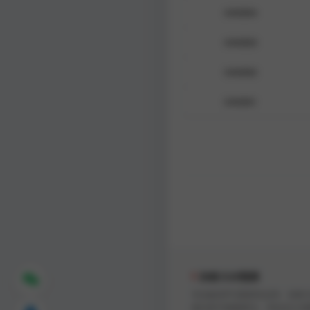
3466884
3466883
3466882
3466881
加拿大28预测
专业提供PC蛋蛋幸运28、加拿
据分析与智能算法，本站永久免