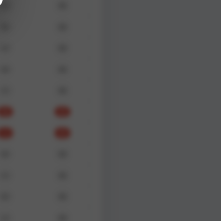
大
错
双
错
大
错
单
错
小
错
单
对
大
对
单
错
小
错
双
错
小
错