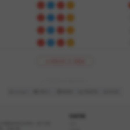
6
7
4
17
4
1
9
14
9
4
3
16
2
0
4
06
查看全部 151 期数据
— 合作伙伴 & 数据支持 —
Google
阿里云
数据堂
智算科技
安全盾
快速导航
大28预测开奖历史查询。基于大数
首页
费，无需注册。
走势图