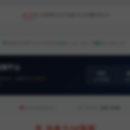
首页
走势图
历史开奖
算法说明
帮助中心
数据加密传输
7x24小时实时更新
累计分析 10000+ 期
服务 50000+ 用户
预测平台
151
络算法 · 准确率高达
98.6%
已分析期数
当
步
service@pc28.com
工作时间：
8:00 - 24:00
🎯 加拿大28预测