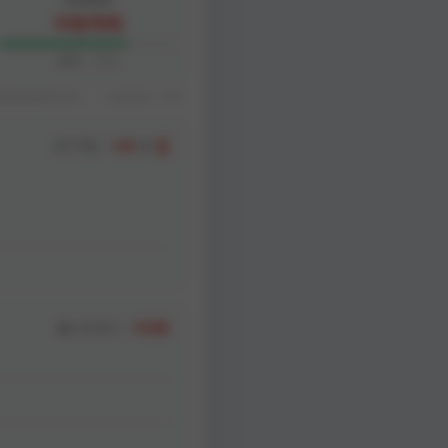
中段号码
概率：72%
据预测概率较高。 ｜ 置信区间：95%
距下期：
137
秒
当前模式：
专业版