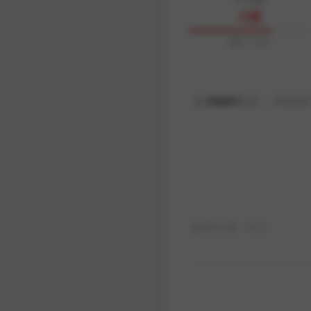
大数
概率：68%
第
3466911
期 ｜ 开奖时间：
算法引擎：V3.2.1