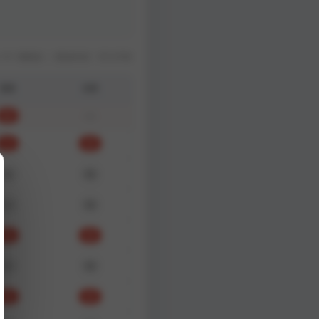
 151 期数据 ｜ 数据来源：官方开奖
预测
结果
—
双
大
对
双
错
大
错
双
对
小
错
双
对