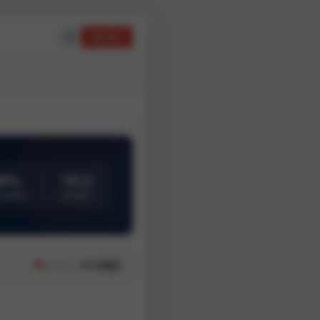
登录
48%
V3.2
前准确率
算法版本
公众号：
PC28预测