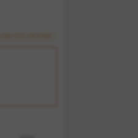
名 / 没有任何群聊 / 站长担保 💛 ｜ 本站永久免费 · 无需注册 · 企业级数据安全保障
极值预测