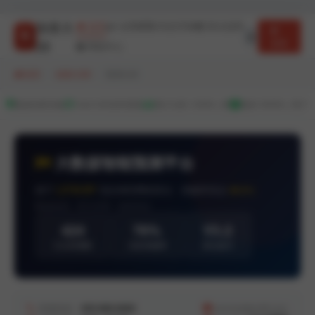
加拿大
首页
走势图
历史开奖
算法说明
28
登录
帮助中心
首页
/
加拿大28
/
预测分析
数据加密传输
7x24小时实时更新
累计分析 10000+ 期
服务 50000+ 用户
大数据智能预测平台
基于
LSTM-BP
混合神经网络算法 · 准确率高达
98.6%
数据来源：官方开奖 · 实时同步
424
76%
V3.2
已分析期数
当前准确率
算法版本
客服热线：
400-888-6666
service@pc28.com