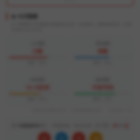
📊 今日预测
以下预测基于历史数据与智能算法分析，仅供参考。预测更新时间：2026
年08月07日 20:04
大小预测
单双预测
大数
单数
概率：68%
概率：62%
和值预测
极值预测
13-15区间
中段号码
概率：55%
概率：72%
根据最近50期数据分析，大数据预测概率较高。 ｜ 置信区间：95%
第
115044410
期 ｜ 开奖时间：20:04:46
距下期：
98
秒
+
+
=
6
2
4
12