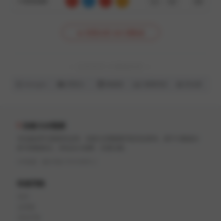
115044380
9
0
1
10
大
单
错
查看全部 424 期数据
— 合作伙伴 & 数据支持 —
Google
阿里云
数据堂
智算科技
安全盾
加拿大28预测
专业提供PC蛋蛋幸运28、加拿大28预测开奖历史查询。基于大数据分
析与智能算法，本站永久免费，无需注册。
ICP备案：豫ICP备17010199号-2
快速导航
首页
走势图
历史开奖